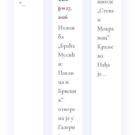
школе
”...
јун 27,
„Стева
2026
н
Излож
Мокра
ба
њац”
„Браћа
Краље
Мусић
во.
и:
Нађа
Павли
је...
ца и
Брвени
к”
отворе
на је у
Галери