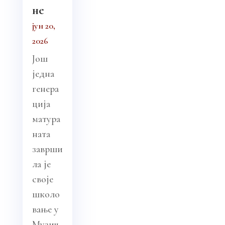
не
јун 20,
2026
Још
једна
генера
ција
матура
ната
заврши
ла је
своје
школо
вање у
Музич