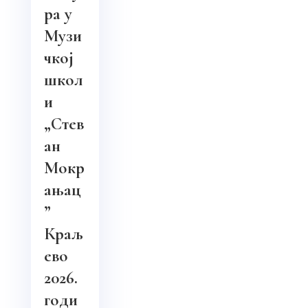
ра у
Музи
чкој
школ
и
„Стев
ан
Мокр
ањац
”
Краљ
ево
2026.
годи