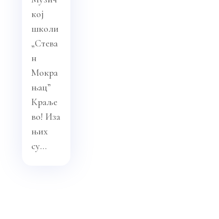
кој
школи
„Стева
н
Мокра
њац”
Краље
во! Иза
њих
су...