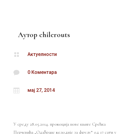
Аутор
chilerouts

Актуелности

0 Коментара

мај 27, 2014
У среду 28.05.2014. промоција нове књиге Срећка
Перчевића „Одабране мелодије за фрулу“ од 17 сати у