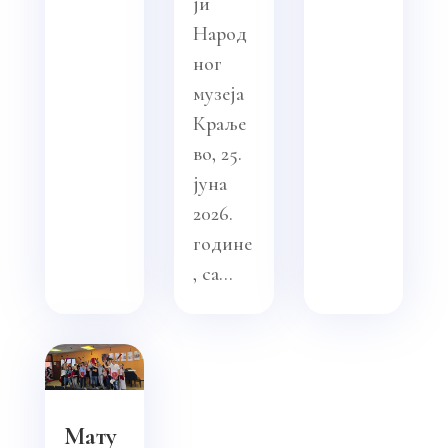
ји
Народ
ног
музеја
Краље
во, 25.
јуна
2026.
године
, са...
Мату