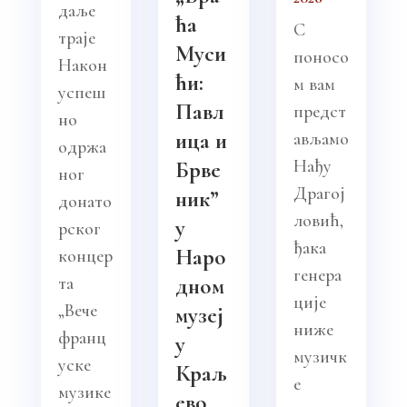
даље
ћа
С
траје
Муси
поносо
Након
ћи:
м вам
успеш
Павл
предст
но
ица и
ављамо
одржа
Нађу
Брве
ног
Драгој
ник”
донато
ловић,
у
рског
ђака
Наро
концер
генера
та
дном
ције
„Вече
музеј
ниже
франц
у
музичк
уске
Краљ
е
музике
ево