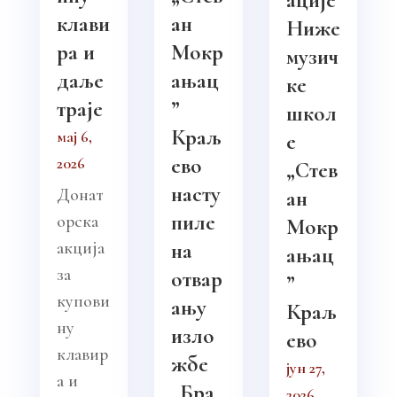
клави
ан
Ниже
ра и
Мокр
музич
даље
ањац
ке
траје
”
школ
Краљ
мај 6,
е
ево
2026
„Стев
насту
Донат
ан
пиле
орска
Мокр
акција
на
ањац
за
отвар
”
купови
ању
Краљ
ну
изло
ево
клавир
жбе
јун 27,
а и
„Бра
2026