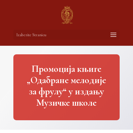
Izaberite Stranicu
Промоција књиге
„Одабране мелодије
за фрулу“ у издању
Музичке школе