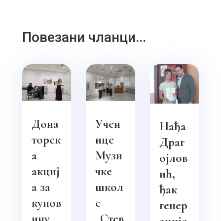
Повезани чланци...
Дона
Учен
Нађа
торск
ице
Драг
а
Музи
ојлов
акциј
чке
ић,
а за
школ
ђак
купов
е
генер
ину
„Стев
ације